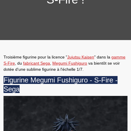
Troisième figurine
pour la licence "
Jujutsu Kaisen
" dans la
gamme
S-Fire
, du
fabricant Sega
,
Megumi Fushiguro
va bientôt se voir
dotée d'une sublime
figurine à l'échelle 1/7
.
Figurine Megumi Fushiguro - S-Fire -
Sega