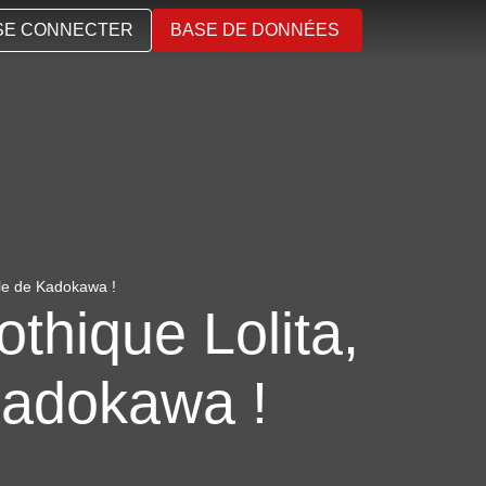
SE CONNECTER
BASE DE DONNÉES
le de Kadokawa !
thique Lolita,
Kadokawa !