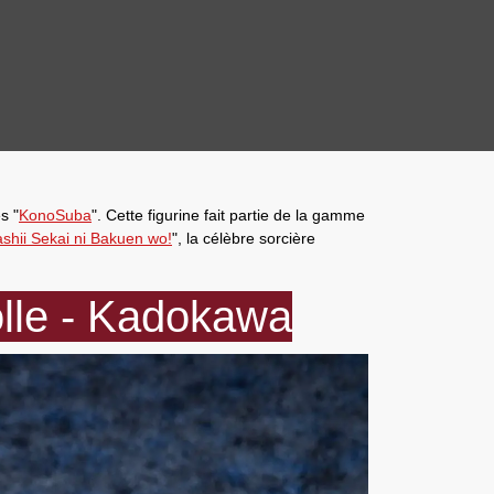
s "
KonoSuba
". Cette
figurine
fait partie de la
gamme
shii Sekai ni Bakuen wo!
", la célèbre sorcière
olle - Kadokawa