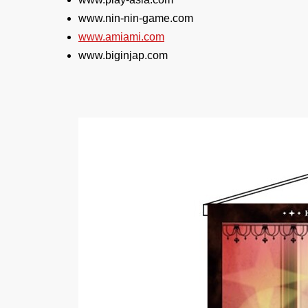
www.nin-nin-game.com
www.amiami.com
www.biginjap.com