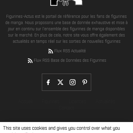
Figurines-Actus est le portail de référence pour les fans de figurines
de manga. Nous proposons une base de donnée exhaustive et mise à
jour en continu sur l'ensemble des figurines de manga disponibles
sur le marché. En plus de cela, notre site vous offre également des
actualités en temps réel sur les sorties de nouvelles figurines
Flux RSS Actualité
Flux RSS Base de Données des Figurines
Accueil
Figurines
Licences
Actualités
Contact
This site uses cookies and gives you control over what you