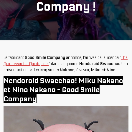
Company !
Le fabricant
Good Smile Company
annonce, l'arrivée de la licence "
The
Quintessential Quintuplets
" dans sa gamme
Nendoroid Swacchao!
, en
présentant deux des cinq sœurs
Nakano
, à savoir,
Miku et Nino
.
Nendoroid Swacchao! Miku Nakano
et Nino Nakano - Good Smile
Company