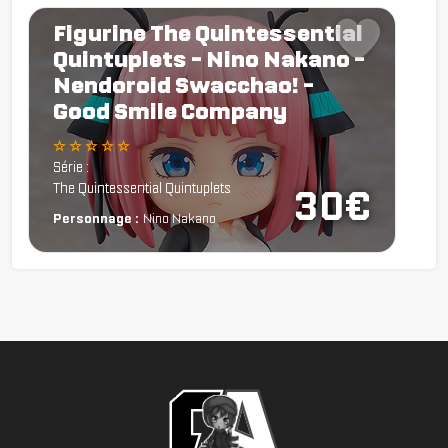
Figurine The Quintessential
Quintuplets - Nino Nakano -
Nendoroid Swacchao! -
Good Smile Company
☆ ☆ ☆ ☆ ☆
Série :
The Quintessential Quintuplets
30€
Personnage :
Nino Nakano