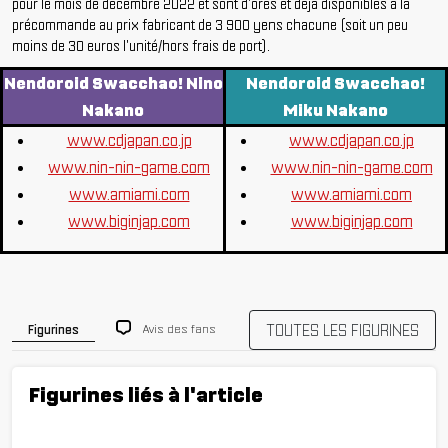
pour le mois de décembre 2022 et sont d'ores et déjà disponibles à la
précommande au prix fabricant de 3 900 yens chacune (soit un peu
moins de 30 euros l'unité/hors frais de port).
Nendoroid Swacchao! Nino
Nendoroid Swacchao!
Nakano
Miku Nakano
www.cdjapan.co.jp
www.cdjapan.co.jp
www.nin-nin-game.com
www.nin-nin-game.com
www.amiami.com
www.amiami.com
www.biginjap.com
www.biginjap.com
TOUTES LES FIGURINES
Avis des fans
Figurines
Figurines liés à l'article