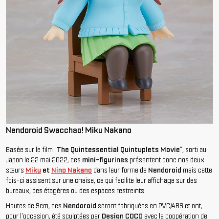
Nendoroid Swacchao! Miku Nakano
Basée sur le film "
The
Quintessential
Quintuplets
Movie
", sorti au
Japon le 22 mai 2022, ces
mini-figurines
présentent donc nos deux
sœurs
Miku
et
Nino
Nakano
dans leur forme de
Nendoroid
mais cette
fois-ci assisent sur une chaise, ce qui facilite leur affichage sur des
bureaux, des étagères ou des espaces restreints.
Hautes de 9cm, ces
Nendoroid
seront fabriquées en PVC/ABS et ont,
pour l'occasion, été sculptées par
Design COCO
avec la coopération de