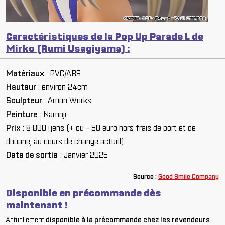
Caractéristiques de la Pop Up Parade L de
Mirko (Rumi Usagiyama) :
Matériaux
: PVC/ABS
Hauteur
: environ 24cm
Sculpteur
: Amon Works
Peinture
: Namoji
Prix
: 8 800 yens (+ ou - 50 euro hors frais de port et de
douane, au cours de change actuel)
Date de sortie
: Janvier 2025
So
urce :
Good Smile Company
Disponible en précommande dès
maintenant !
Actuellement
disponible à la précommande chez les revendeurs