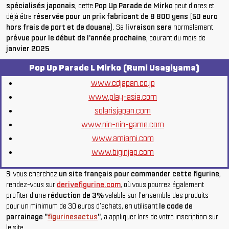
spécialisés japonais
, cette
Pop Up Parade de Mirko
peut d'ores et
déjà être
réservée pour un prix fabricant de 8 800 yens
(
50 euro
hors frais de port et de douane
). Sa
livraison sera
normalement
prévue pour le début de l'année prochaine
, courant du mois de
janvier 2025
.
Pop Up Parade L Mirko (Rumi Usagiyama)
www.cdjapan.co.jp
www.play-asia.com
solarisjapan.com
www.nin-nin-game.com
www.amiami.com
www.biginjap.com
Si vous cherchez
un site français pour commander cette figurine
,
rendez-vous sur
derivefigurine.com
, où vous pourrez également
profiter d'une
réduction de 3%
valable sur l'ensemble des produits
pour un minimum de 30 euros d'achats, en utilisant
le code de
parrainage "
figurinesactus
"
, a appliquer lors de votre inscription sur
le site.