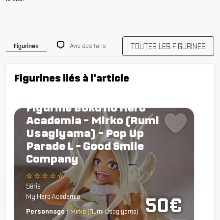
TOUTES LES FIGURINES
Avis des fans
Figurines
Figurines liés à l'article
Figurine Boku no Hero
Academia - Mirko (Rumi
Usagiyama) - Pop Up
Parade L - Good Smile
Company
☆ ☆ ☆ ☆ ☆
Série :
My Hero Academia
50€
Personnage :
Mirko (Rumi Usagiyama)