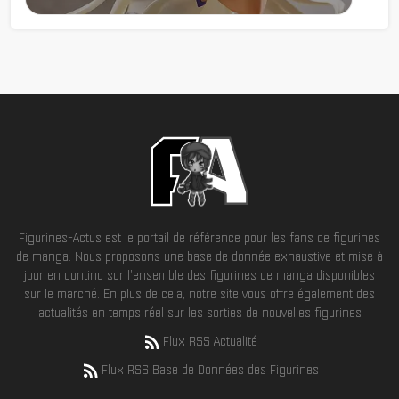
Figurines-Actus est le portail de référence pour les fans de figurines
de manga. Nous proposons une base de donnée exhaustive et mise à
jour en continu sur l'ensemble des figurines de manga disponibles
sur le marché. En plus de cela, notre site vous offre également des
actualités en temps réel sur les sorties de nouvelles figurines
Flux RSS Actualité
Flux RSS Base de Données des Figurines