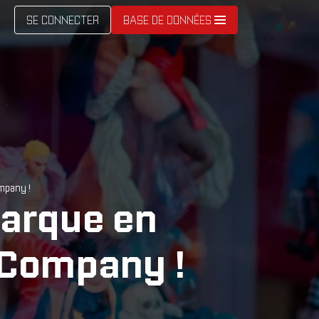
SE CONNECTER
BASE DE DONNÉES
mpany !
arque en
 Company !