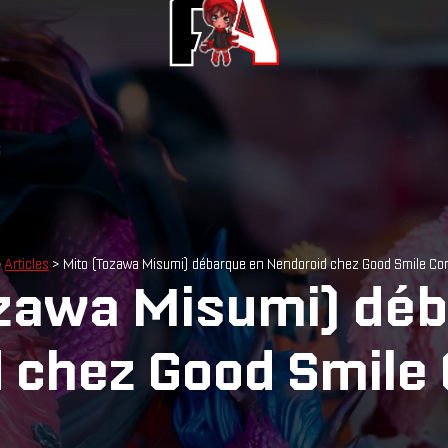
>
Articles
> Mito (Tozawa Misumi) débarque en Nendoroid chez Good Smile Co
ozawa Misumi) déb
 chez Good Smile