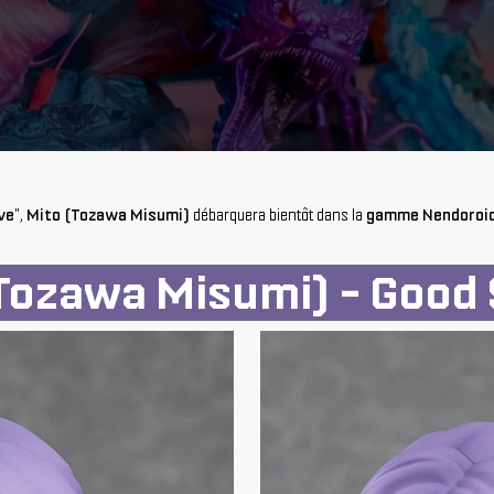
ve
",
Mito (Tozawa Misumi)
débarquera bientôt dans la
gamme Nendoroid,
(Tozawa Misumi)
- Good