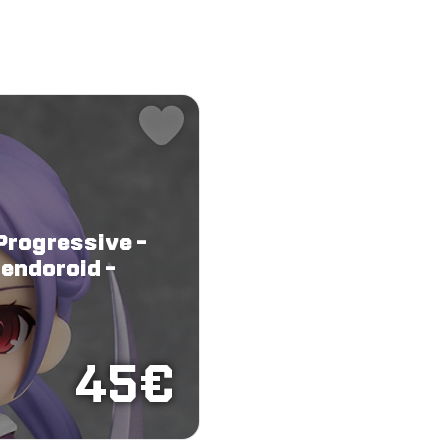
 Progressive -
endoroid -
45€