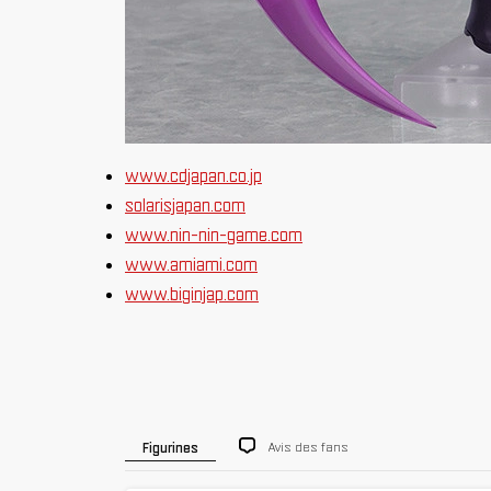
www.cdjapan.co.jp
solarisjapan.com
www.nin-nin-game.com
www.amiami.com
www.biginjap.com
Avis des fans
Figurines