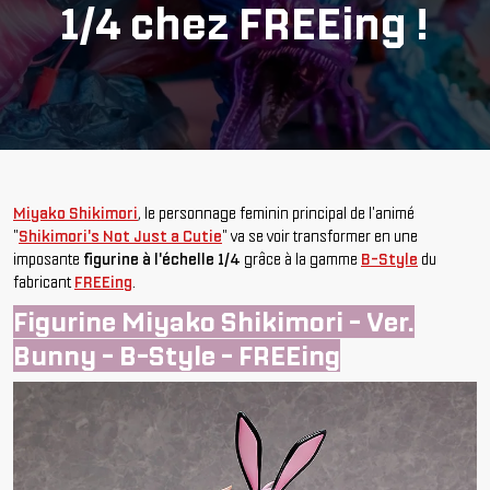
1/4 chez FREEing !
Miyako Shikimori
, le personnage feminin principal de l'animé
"
Shikimori's Not Just a Cutie
" va se voir transformer en une
imposante
figurine à l'échelle 1/4
grâce à la gamme
B-Style
du
fabricant
FREEing
.
Figurine Miyako Shikimori - Ver.
Bunny - B-Style - FREEing