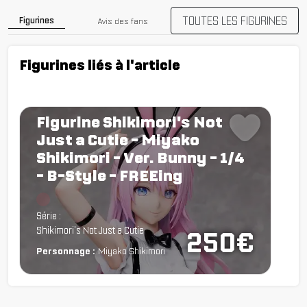
TOUTES LES FIGURINES
Figurines
Avis des fans
Figurines liés à l'article
Figurine Shikimori's Not
Just a Cutie - Miyako
Shikimori - Ver. Bunny - 1/4
- B-Style - FREEing
Chargement...
Série :
Shikimori's Not Just a Cutie
250€
Personnage :
Miyako Shikimori