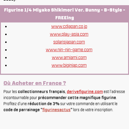
Figurine 1/4 Miyako Shikimori Ver. Bunny - B-Style -
FREEing
www.cdjapan.co.jp
www.play-asia.com
solarisjapan.com
www.nin-nin-game.com
www.amiami.com
www.biginjap.com
Où Acheter en France ?
Pour les
collectionneurs français
,
derivefigurine.com
est l'adresse
incontournable pour
précommander cette magnifique figurine
.
Profitez d'une
réduction de 3%
sur votre commande en utilisant le
code de parrainage "
figurinesactus
"
lors de votre inscription.