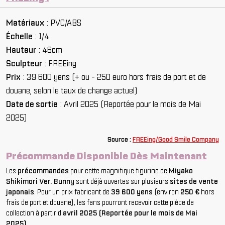
Matériaux
: PVC/ABS
Échelle
: 1/4
Hauteur
: 46cm
Sculpteur
: FREEing
Prix
: 39 600 yens (+ ou - 250 euro hors frais de port et de
douane, selon le taux de change actuel)
Date de sortie
: Avril 2025 (Reportée pour le mois de Mai
2025)
So
urce :
FREEing/Good Smile Company
Précommande Disponible Dès Maintenant
Les
précommandes
pour cette magnifique figurine de
Miyako
Shikimori Ver. Bunny
sont déjà ouvertes sur plusieurs
sites de vente
japonais
. Pour un prix fabricant de
39 600 yens
(environ
250 €
hors
frais de port et douane), les fans pourront recevoir cette pièce de
collection à partir d'
avril 2025 (Reportée pour le mois de Mai
2025)
.