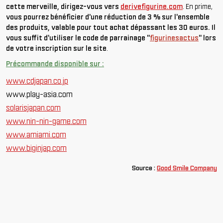
cette merveille, dirigez-vous vers
derivefigurine.com
. En prime,
vous pourrez bénéficier d'une réduction de 3 % sur l'ensemble
des produits, valable pour tout achat dépassant les 30 euros. Il
vous suffit d'utiliser le code de parrainage "
figurinesactus
" lors
de votre inscription sur le site
.
Précommande disponible sur :
www.cdjapan.co.jp
www.play-asia.com
solarisjapan.com
www.nin-nin-game.com
www.amiami.com
www.biginjap.com
Source :
Good Smile Company