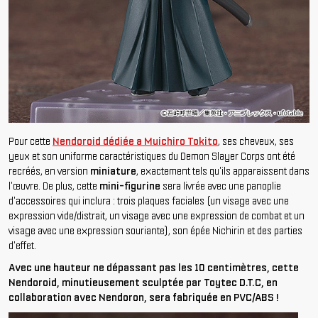
Pour cette
Nendoroid dédiée a Muichiro Tokito
, ses cheveux, ses
yeux et son uniforme caractéristiques du Demon Slayer Corps ont été
recréés, en version
miniature
, exactement tels qu'ils apparaissent dans
l'œuvre. De plus, cette
mini-figurine
sera livrée avec une panoplie
d'accessoires qui inclura : trois plaques faciales (un visage avec une
expression vide/distrait, un visage avec une expression de combat et un
visage avec une expression souriante), son épée Nichirin et des parties
d'effet.
Avec une hauteur ne dépassant pas les 10 centimètres, cette
Nendoroid, minutieusement sculptée par Toytec D.T.C, en
collaboration avec Nendoron, sera fabriquée en PVC/ABS !