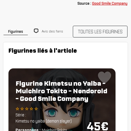
Source :
Good Smile Company
TOUTES LES FIGURINES
Avis des fans
Figurines
Figurines liés à l'article
Figurine Kimetsu no Yaiba -
Muichiro Tokito - Nendoroid
- Good Smile Company
☆ ☆ ☆ ☆ ☆
Série :
Kimetsu no yaiba (demon slayer)
45€
Personnage :
Muichiro Tokito