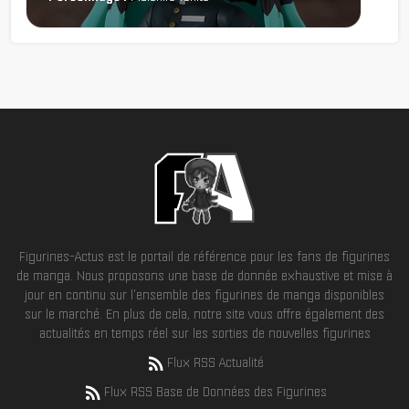
Figurines-Actus est le portail de référence pour les fans de figurines
de manga. Nous proposons une base de donnée exhaustive et mise à
jour en continu sur l'ensemble des figurines de manga disponibles
sur le marché. En plus de cela, notre site vous offre également des
actualités en temps réel sur les sorties de nouvelles figurines
Flux RSS Actualité
Flux RSS Base de Données des Figurines