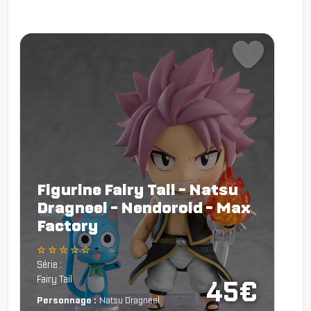
Figurine Fairy Tail - Natsu
Dragneel - Nendoroid - Max
Factory
☆ ☆ ☆ ☆ ☆
Série :
Fairy Tail
45€
Personnage :
Natsu Dragneel