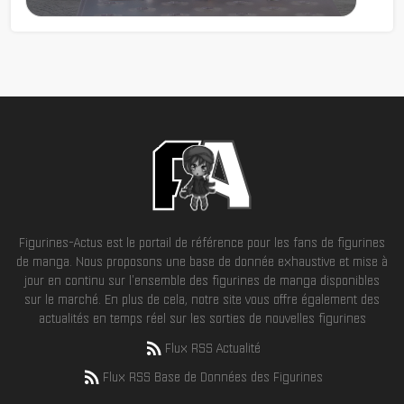
Figurines-Actus est le portail de référence pour les fans de figurines
de manga. Nous proposons une base de donnée exhaustive et mise à
jour en continu sur l'ensemble des figurines de manga disponibles
sur le marché. En plus de cela, notre site vous offre également des
actualités en temps réel sur les sorties de nouvelles figurines
Flux RSS Actualité
Flux RSS Base de Données des Figurines