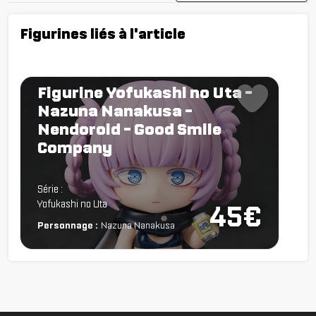
Figurines liés à l'article
Figurine Yofukashi no Uta -
Nazuna Nanakusa -
Nendoroid - Good Smile
Company
Chargement...
Série :
Yofukashi no Uta
45€
Personnage :
Nazuna Nanakusa