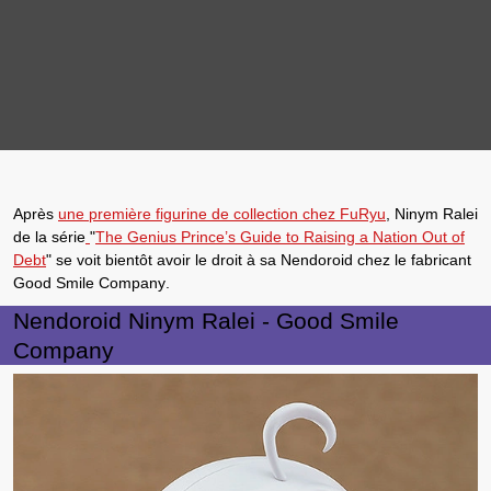
Après
une première figurine de collection chez
FuRyu
,
Ninym Ralei
de la série
"
The Genius Prince’s Guide to Raising a Nation Out of
Debt
" se voit bientôt avoir le droit à sa
Nendoroid
chez le fabricant
Good Smile Company
.
Nendoroid Ninym Ralei - Good Smile
Company