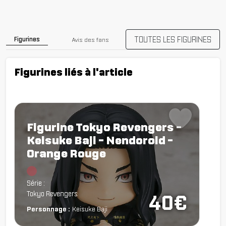
TOUTES LES FIGURINES
Figurines
Avis des fans
Figurines liés à l'article
Figurine Tokyo Revengers -
Keisuke Baji - Nendoroid -
Orange Rouge
Chargement...
Série :
Tokyo Revengers
40€
Personnage :
Keisuke Baji