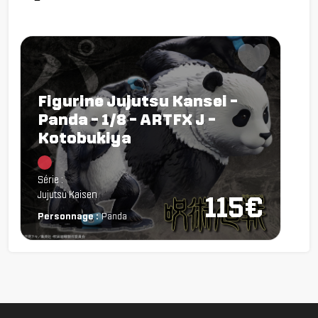
Figurine Jujutsu Kansei -
Panda - 1/8 - ARTFX J -
Kotobukiya
Chargement...
Série :
Jujutsu Kaisen
115€
Personnage :
Panda