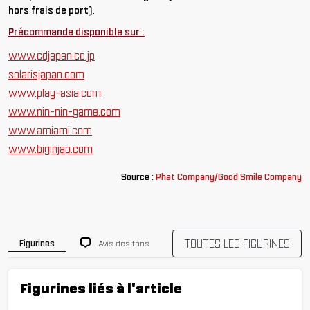
hors frais de port)
.
Précommande disponible sur :
www.cdjapan.co.jp
solarisjapan.com
www.play-asia.com
www.nin-nin-game.com
www.amiami.com
www.biginjap.com
Source :
Phat Company/Good Smile Company
TOUTES LES FIGURINES
Avis des fans
Figurines
Figurines liés à l'article