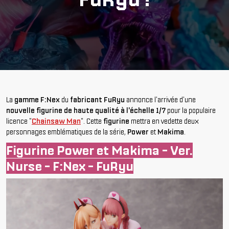
La
gamme F:Nex
du
fabricant FuRyu
annonce l'arrivée d'une
nouvelle figurine de haute qualité à l'échelle 1/7
pour la populaire
licence "
Chainsaw Man
". Cette
figurine
mettra en vedette deux
personnages emblématiques de la série,
Power
et
Makima
.
Figurine Power et Makima - Ver.
Nurse - F:Nex - FuRyu