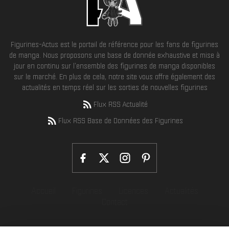
Figurines-Actus est le portail de référence pour les fans de figurines
de manga. Nous proposons une base de donnée exhaustive et mise à
jour en continu sur l'ensemble des figurines de manga disponibles
sur le marché. En plus de cela, notre site vous offre également des
actualités en temps réel sur les sorties de nouvelles figurines
Flux RSS Actualité
Flux RSS Base de Données des Figurines
Accueil
Figurines
Licences
Actualités
Contact