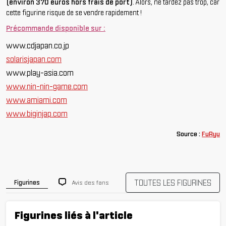
(environ 370 euros hors frais de port)
. Alors, ne tardez pas trop, car
cette figurine risque de se vendre rapidement !
Précommande disponible sur :
www.cdjapan.co.jp
solarisjapan.com
www.play-asia.com
www.nin-nin-game.com
www.amiami.com
www.biginjap.com
Source :
FuRyu
TOUTES LES FIGURINES
Avis des fans
Figurines
Figurines liés à l'article