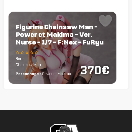
Figurine Chainsaw Man -
Power et Makima - Ver.
Nurse - 1/7 - F:Nex - FuRyu
☆ ☆ ☆ ☆ ☆
Série :
Chainsaw Man
370€
Personnage :
Power et Makima