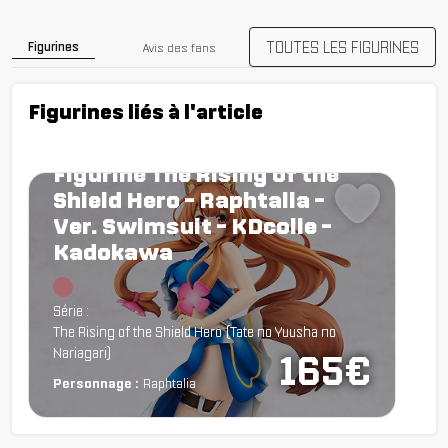
TOUTES LES FIGURINES
Figurines
Avis des fans
Figurines liés à l'article
Figurine The Rising of the
Shield Hero - Raphtalia -
Ver. Swimsuit - KDcolle -
Kadokawa
Chargement...
Série :
The Rising of the Shield Hero (Tate no Yuusha no
Nariagari)
165€
Personnage :
Raphtalia