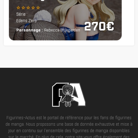
☆ ☆ ☆ ☆ ☆
Série :
Edens Zero
270€
Personnage :
Rebecca Bluegarden
Figurines-Actus est le portail de référence pour les fans de figurines
de manga. Nous proposons une base de donnée exhaustive et mise à
jour en continu sur l'ensemble des figurines de manga disponibles
sur le marché. En plus de cela, notre site vous offre également des