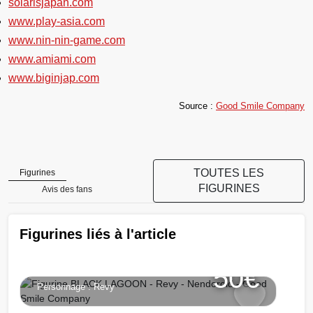
solarisjapan.com
www.play-asia.com
www.nin-nin-game.com
www.amiami.com
www.biginjap.com
Source :
Good Smile Company
Figurine BLACK LAGOON -
TOUTES LES
Figurines
Revy - Nendoroid - Good
FIGURINES
Avis des fans
Smile Company
Figurines liés à l'article
Chargement...
Série :
BLACK LAGOON
50€
Personnage :
Revy