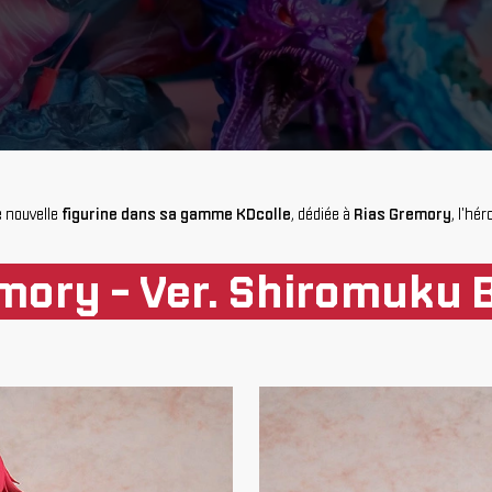
e nouvelle
figurine dans sa gamme KDcolle
, dédiée à
Rias Gremory
, l'hé
mory - Ver. Shiromuku Bi