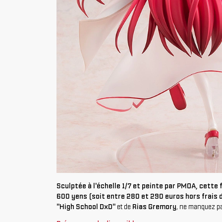
Sculptée à l'échelle 1/7 et peinte par PMOA, cette
600 yens (soit entre 280 et 290 euros hors frais 
"High School DxD"
et de
Rias Gremory
, ne manquez pa