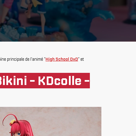
roïne principale de l'animé "
High School DxD
" et
kini - KDcolle -