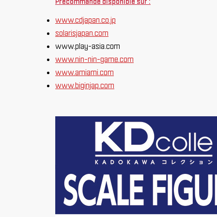
Précommande disponible sur :
www.cdjapan.co.jp
solarisjapan.com
www.play-asia.com
www.nin-nin-game.com
www.amiami.com
www.biginjap.com