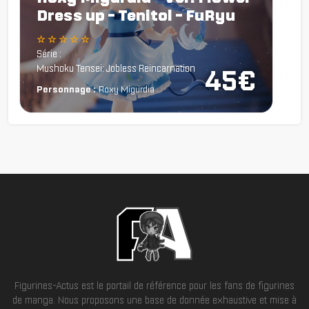
Dress up - Tenitol - FuRyu
☆ ☆ ☆ ☆ ☆
Série :
Mushoku Tensei: Jobless Reincarnation
45€
Personnage :
Roxy Migurdia
Figurines-Actus est le portail de référence pour les fans de figurines
de manga. Nous proposons une base de donnée exhaustive et mise à