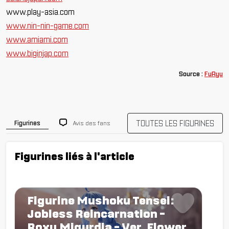
www.play-asia.com
www.nin-nin-game.com
www.amiami.com
www.biginjap.com
Source :
FuRyu
TOUTES LES FIGURINES
Avis des fans
Figurines
Figurines liés à l'article
Figurine Mushoku Tensei:
Jobless Reincarnation -
Roxy Migurdia - Ver. Flower