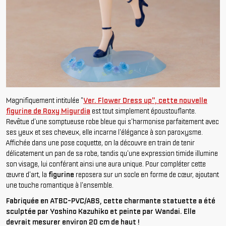
Magnifiquement intitulée "
Ver. Flower Dress up", cette nouvelle
figurine de Roxy Migurdia
est tout simplement époustouflante.
Revêtue d'une somptueuse robe bleue qui s'harmonise parfaitement avec
ses yeux et ses cheveux, elle incarne l'élégance à son paroxysme.
Affichée dans une pose coquette, on la découvre en train de tenir
délicatement un pan de sa robe, tandis qu'une expression timide illumine
son visage, lui conférant ainsi une aura unique. Pour compléter cette
œuvre d'art, la
figurine
reposera sur un socle en forme de cœur, ajoutant
une touche romantique à l'ensemble.
Fabriquée en ATBC-PVC/ABS, cette charmante statuette a été
sculptée par Yoshino Kazuhiko et peinte par Wandai. Elle
devrait mesurer environ 20 cm de haut !