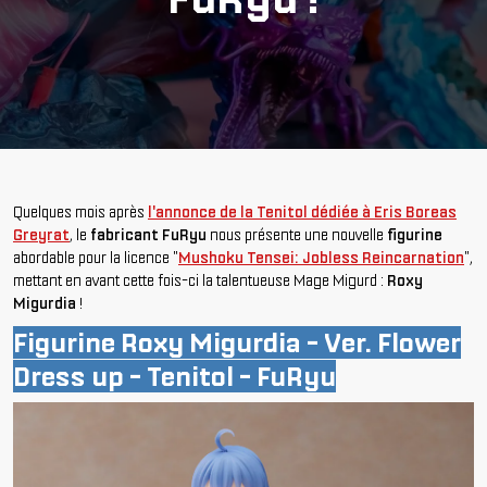
Quelques mois après
l'annonce de la Tenitol dédiée à Eris Boreas
Greyrat
, le
fabricant FuRyu
nous présente une nouvelle
figurine
abordable pour la licence "
Mushoku Tensei: Jobless Reincarnation
",
mettant en avant cette fois-ci la talentueuse Mage Migurd :
Roxy
Migurdia
!
Figurine Roxy Migurdia - Ver. Flower
Dress up - Tenitol - FuRyu