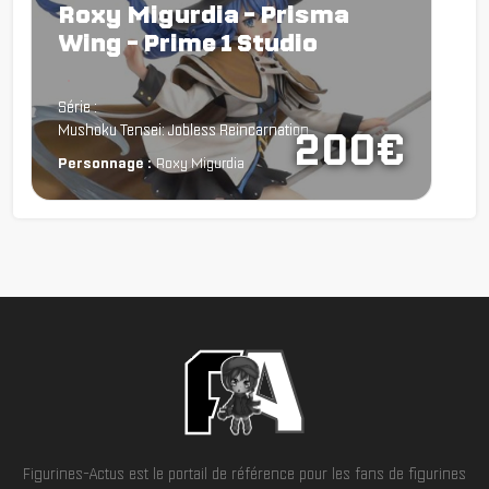
Roxy Migurdia - Prisma
Wing - Prime 1 Studio
Chargement...
Série :
Mushoku Tensei: Jobless Reincarnation
200€
Personnage :
Roxy Migurdia
Figurines-Actus est le portail de référence pour les fans de figurines