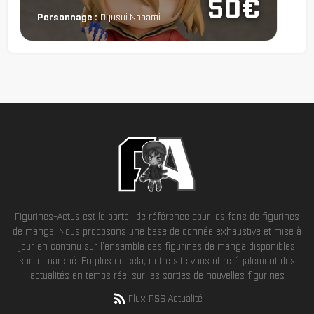
50€
Personnage :
Ryusui Nanami
Figurines-Actus est le portail de référence pour les fans de figurines
de manga. Nous proposons une base de donnée exhaustive et mise à
jour en continu sur l'ensemble des figurines de manga disponibles
sur le marché. En plus de cela, notre site vous offre également des
actualités en temps réel sur les sorties de nouvelles figurines
Flux RSS Actualité