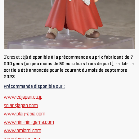
D'ores et déjà
disponible à la précommande au prix fabricant de 7
000 yens (un peu moins de 50 euro hors frais de port)
, sa date de
sortie a été annoncée pour le courant du mois de septembre
2023
.
Précommande disponible sur :
www.cdjapan.co.jp
solarisjapan.com
www.play-asia.com
www.nin-nin-game.com
www.amiami.com
www.biginjap.com