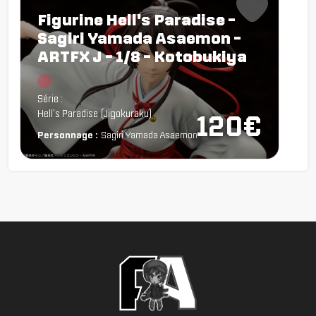
Figurine Hell's Paradise -
Sagiri Yamada Asaemon -
ARTFX J - 1/8 - Kotobukiya
Chargement...
Série :
Hell's Paradise (Jigokuraku)
120€
Personnage :
Sagiri Yamada Asaemon