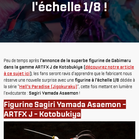
l'échelle 1/8 !
Peu de temps après
l'annonce de la superbe figurine de Gabimaru
dans la gamme ARTFX J de Kotobukiya (
découvrez notre article
à ce sujet ici
)
, les fans seront ravis d'apprendre que le fabricant nous
réserve une nouvelle surprise avec une
figurine à l'échelle 1/8
dédiée à
la série "
Hell's Paradise (Jigokuraku)
", cette fois mettant en lumière
l'exécutante :
Sagiri Yamada Asaemon
!
Figurine Sagiri Yamada Asaemon -
ARTFX J - Kotobukiya