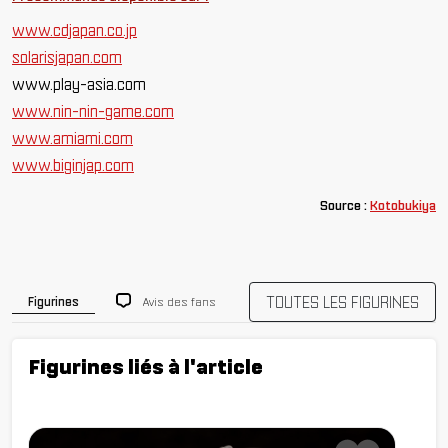
www.cdjapan.co.jp
solarisjapan.com
www.play-asia.com
www.nin-nin-game.com
www.amiami.com
www.biginjap.com
Source :
Kotobukiya
TOUTES LES FIGURINES
Avis des fans
Figurines
Figurines liés à l'article