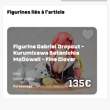
Figurines liés à l'article
Figurine Gabriel Dropout -
Kurumizawa Satanichia
McDowell - Fine Clover
Chargement...
Série :
Gabriel Dropout
135€
Personnage :
Kurumizawa Satanichia McDowell