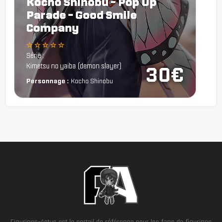
Kocho Shinobu - Pop Up
Parade - Good Smile
Company
☆ ☆ ☆ ☆ ☆
Série :
Kimetsu no yaiba (demon slayer)
30€
Personnage :
Kocho Shinobu
Figurines-Actus est le portail de référence pour les fans de figurines