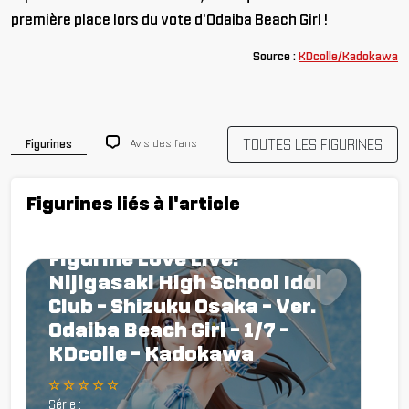
première place lors du vote d'
Odaiba
Beach
Girl !
Source :
KDcolle/Kadokawa
TOUTES LES FIGURINES
Avis des fans
Figurines
Figurines liés à l'article
Figurine Love Live!
Nijigasaki High School Idol
Club - Shizuku Osaka - Ver.
Odaiba Beach Girl - 1/7 -
KDcolle - Kadokawa
☆ ☆ ☆ ☆ ☆
Série :