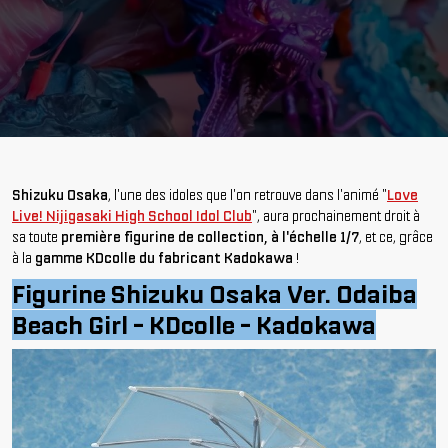
Shizuku Osaka
, l'une des idoles que l'on retrouve dans l'animé "
Love
Live! Nijigasaki High School Idol Club
", aura prochainement droit à
sa toute
première figurine de collection, à l'échelle 1/7
, et ce, grâce
à la
gamme KDcolle du fabricant Kadokawa
!
Figurine Shizuku Osaka Ver. Odaiba
Beach Girl - KDcolle - Kadokawa