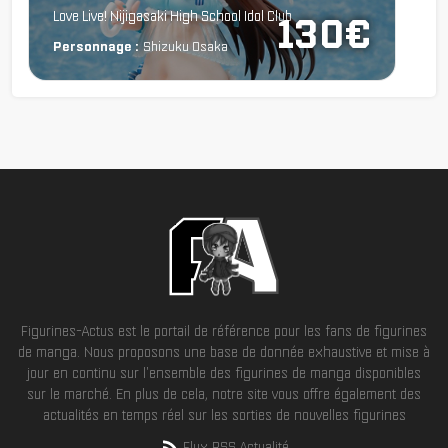
Love Live! Nijigasaki High School Idol Club
130€
Personnage :
Shizuku Osaka
Figurines-Actus est le portail de référence pour les fans de figurines
de manga. Nous proposons une base de donnée exhaustive et mise à
jour en continu sur l'ensemble des figurines de manga disponibles
sur le marché. En plus de cela, notre site vous offre également des
actualités en temps réel sur les sorties de nouvelles figurines
Flux RSS Actualité