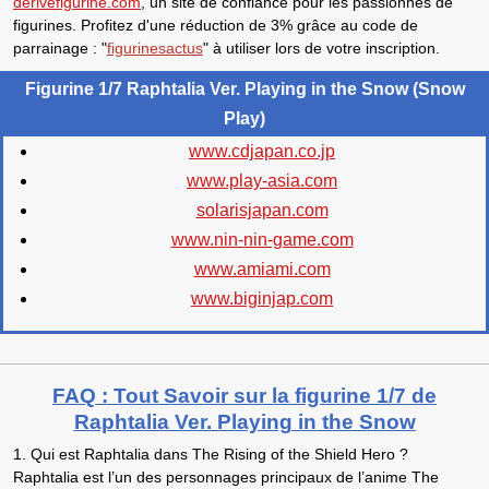
derivefigurine.com
, un site de confiance pour les passionnés de
figurines. Profitez d'une
réduction de 3%
grâce au code de
parrainage :
"
figurinesactus
"
à utiliser lors de votre inscription.
Figurine 1/7 Raphtalia Ver. Playing in the Snow (Snow
Play)
www.cdjapan.co.jp
www.play-asia.com
solarisjapan.com
www.nin-nin-game.com
www.amiami.com
www.biginjap.com
FAQ : Tout Savoir sur la figurine 1/7 de
Raphtalia Ver. Playing in the Snow
1. Qui est Raphtalia dans The Rising of the Shield Hero ?
Raphtalia
est l’un des personnages principaux de l’anime
The