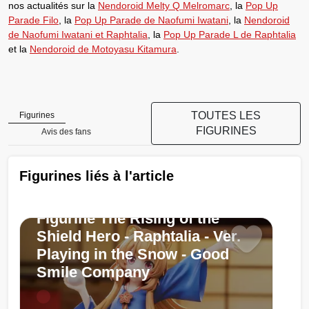
nos actualités sur la
Nendoroid Melty Q Melromarc
, la
Pop Up
Parade Filo
, la
Pop Up Parade de Naofumi Iwatani
, la
Nendoroid
de Naofumi Iwatani et Raphtalia
, la
Pop Up Parade L de Raphtalia
et la
Nendoroid de Motoyasu Kitamura
.
TOUTES LES
Figurines
FIGURINES
Avis des fans
Figurines liés à l'article
Figurine The Rising of the
Shield Hero - Raphtalia - Ver.
Playing in the Snow - Good
Smile Company
Chargement...