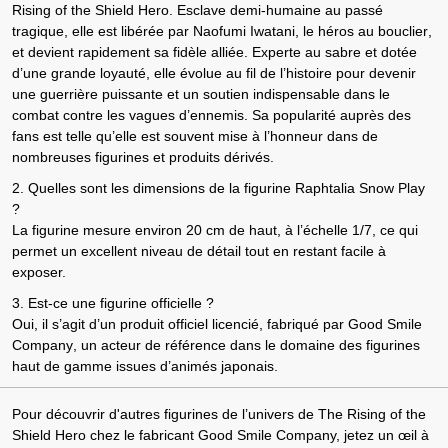
Rising of the Shield Hero
.
Esclave demi-humaine
au passé
tragique, elle est libérée par
Naofumi Iwatani, le héros au bouclier
,
et devient rapidement sa fidèle alliée.
Experte au sabre et dotée
d’une grande loyauté
, elle évolue au fil de l’histoire pour devenir
une
guerrière puissante
et un soutien indispensable dans le
combat contre les vagues d’ennemis. Sa popularité auprès des
fans est telle qu’elle est souvent mise à l’honneur dans de
nombreuses figurines et produits dérivés.
2. Quelles sont les dimensions de la figurine Raphtalia Snow Play
?
La figurine mesure environ
20 cm de haut
, à l’échelle
1/7
, ce qui
permet un excellent niveau de détail tout en restant facile à
exposer.
3. Est-ce une figurine officielle ?
Oui, il s’agit d’un
produit officiel licencié
, fabriqué par
Good Smile
Company
, un acteur de référence dans le domaine des figurines
haut de gamme issues d’animés japonais.
Pour découvrir d'autres figurines de l’univers de The Rising of the
Shield Hero chez le fabricant Good Smile Company, jetez un œil à