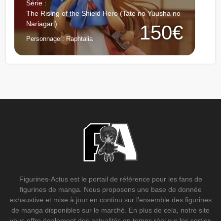
Série :
The Rising of the Shield Hero (Tate no Yuusha no
Nariagari)
150€
Personnage :
Raphtalia
Figurines-Actus est le portail de référence pour les fans de
figurines de manga. Nous proposons une base de donnée
exhaustive et mise à jour en continu sur l'ensemble des figurines
de manga disponibles sur le marché. En plus de cela, notre site
vous offre également des actualités en temps réel sur les sorties