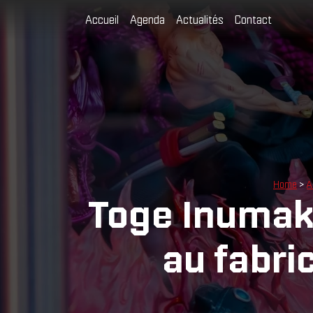
Accueil
Agenda
Actualités
Contact
Home
>
A
Toge Inumaki
au fabri