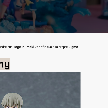
rendre que
Toge Inumaki
va enfin avoir sa propre
Figma
ny