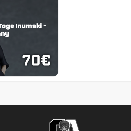
 Toge Inumaki -
any
70€