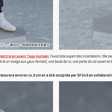
 mettra en avant Toge Inumaki
, l'exorciste expert des incantations. Elle 
nt et un visage aux yeux fermés), une boule de riz, une partie de col ouvert e
mesurera environ 14,5 cm et a été sculptée par SF345 en collaborat