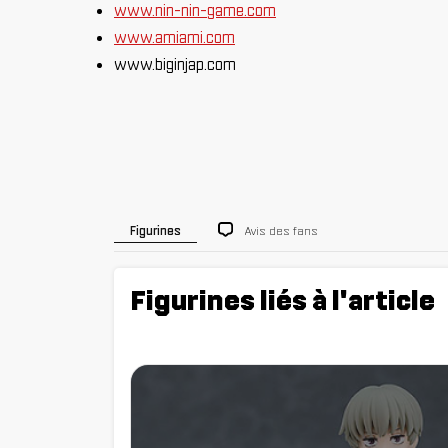
www.nin-nin-game.com
www.amiami.com
www.biginjap.com
Avis des fans
Figurines
Figurines liés à l'article