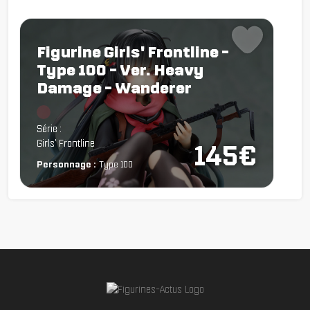
Figurine Girls' Frontline -
Type 100 - Ver. Heavy
Damage - Wanderer
Chargement...
Série :
Girls' Frontline
145€
Personnage :
Type 100