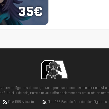
35€
 les fans de figurines de manga. Nous proposons une base de donnée exhaus
hé. En plus de cela, notre site vous offre également des actualités en temps 
Flux RSS Actualité
Flux RSS Base de Données des Figurines