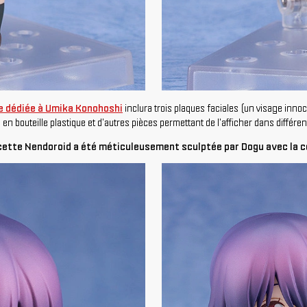
ne dédiée à Umika Konohoshi
inclura trois plaques faciales (un visage inno
n bouteille plastique et d'autres pièces permettant de l'afficher dans différe
cette Nendoroid a été méticuleusement sculptée par Dogu avec la c