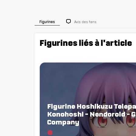
Avis des fans
Figurines
Figurines liés à l'article
Figurine Hoshikuzu Telep
Konohoshi - Nendoroid - 
Company
Chargement...