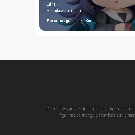
Série :
Hoshikuzu Telepath
Personnage :
Umika Konohoshi
Figurines-Actus est le portail de référence pour
figurines de manga disponibles sur le marc