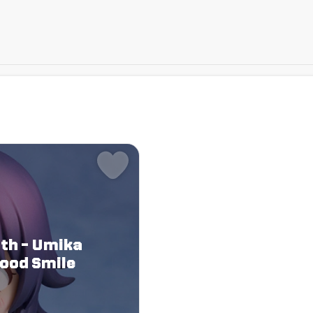
ath - Umika
Good Smile