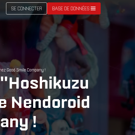
SE CONNECTER
BASE DE DONNÉES
chez Good Smile Company !
e "Hoshikuzu
re Nendoroid
any !