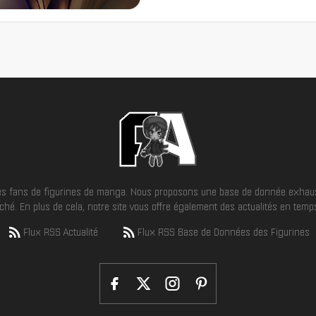
 les fans de figurines de manga. Nous proposons une base de donnée exhaus
hé. En plus de cela, notre site vous offre également des actualités en temps 
Flux RSS Actualité
Flux RSS Base de Données des Figurines