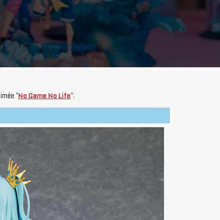
nimée "
No Game No Life
".