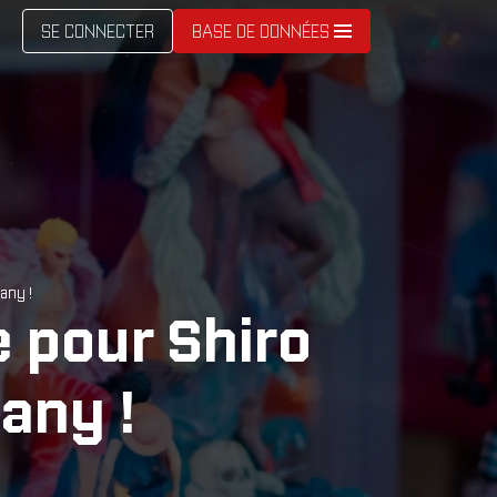
SE CONNECTER
BASE DE DONNÉES
any !
 pour Shiro
any !