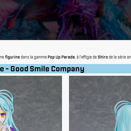
une
figurine
dans la gamme
Pop Up Parade
, à l'effigie de
Shiro
de la série a
de - Good Smile Company