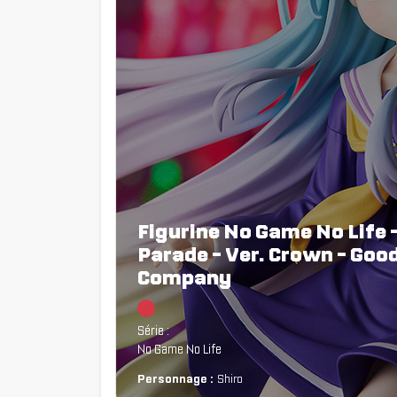
Figurine No Game No Life -
Parade - Ver. Crown - Goo
Company
Chargement...
Série :
No Game No Life
Personnage :
Shiro