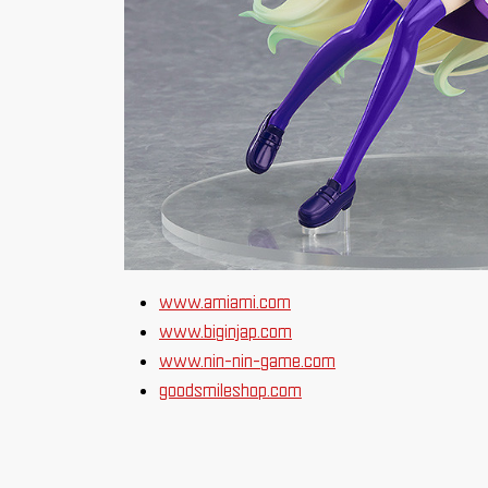
www.amiami.com
www.biginjap.com
www.nin-nin-game.com
goodsmileshop.com