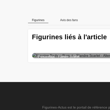
Figurines
Avis des fans
Figurine Touhou Project - Fl
Alter
Figurines liés à l'article
Chargement...
Série :
Touhou Project
Personnage :
Flandre Scarlet
Figurines-Actus est le portail de référenc