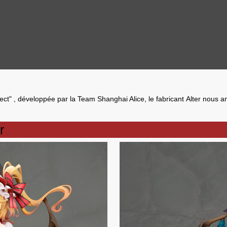
ect
" , développée par la
Team Shanghai Alice
, le fabricant
Alter
nous an
r