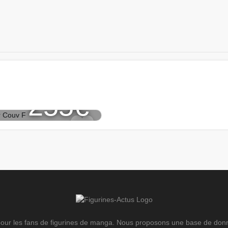
andre Scarlet -
255€
e pour les fans de figurines de manga. Nous proposons une base de donn