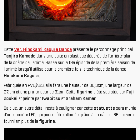
Cette
Ver. Hinokami Kagura Dance
présente le personnage principal
Tanjiro Kamado
dans une boite en plastique décorée de l'arrière-plan
de la scène de l'animé. Basée sur le 19e épisode de la première saison de
l'animé lorsqu'il utilise pour la première fois la technique de la danse
Hinokami Kagura
,
Fabriquée en PVC/ABS, elle fera une hauteur de 36,3cm, une largeur de
27,cm et une profondeur de 31cm. Cette
figurine
a été sculptée par
Fuji
Zoukei
et peinte par
Iwabitsu
et
Graham Kamen
!
De plus, un autre détail reste à souligner car cette
statuette
sera munie
d'une lumière LED, qui pourra être allumée grâce à un câble USB qui sera
fourni en plus de la
figurine
.