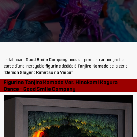
Le fabricant
Good Smile Company
nous surprend en annonçant la
sortie d'une incroyable
figurine
dédiée à
Tanjiro Kamado
de la série
"
Demon Slayer : Kimetsu no Yaiba
".
Figurine Tanjiro Kamado Ver. Hinokami Kagura
Dance - Good Smile Company