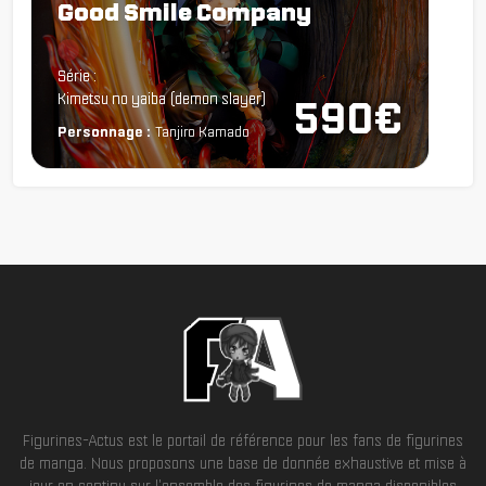
Good Smile Company
Chargement...
Série :
Kimetsu no yaiba (demon slayer)
590€
Personnage :
Tanjiro Kamado
Figurines-Actus est le portail de référence pour les fans de figurines
de manga. Nous proposons une base de donnée exhaustive et mise à