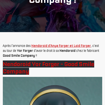
Après l'annonce des
Nendoroid d'Anya Forger et Loid Forger
, c'est
au tour de
Yor Forger
d'avoir le droit à sa
Nendoroid
chez le fabricant
Good Smile Company
!!
Nendoroid Yor Forger - Good Smile
Company