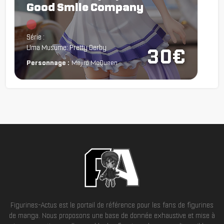
Good Smile Company
Chargement...
Série :
Uma Musume: Pretty Derby
30€
Personnage :
Mejiro McQueen
Figurines-Actus est le portail de référence pour les fans de figurines
de manga. Nous proposons une base de donnée exhaustive et mise à