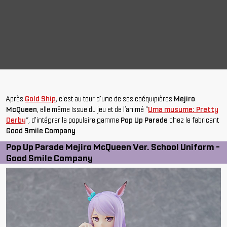
Après
Gold Ship
, c'est au tour d'une de ses coéquipières
Mejiro
McQueen
, elle même Issue du jeu et de l’animé “
Uma musume: Pretty
Derby
“, d'intégrer la populaire gamme
Pop Up Parade
chez le fabricant
Good Smile Company
.
Pop Up Parade Mejiro McQueen Ver. School Uniform -
Good Smile Company