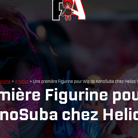
Home
>
Articles
> Une première Figurine pour Wiz de KonoSuba chez Helios !
mière Figurine pou
noSuba chez Helio