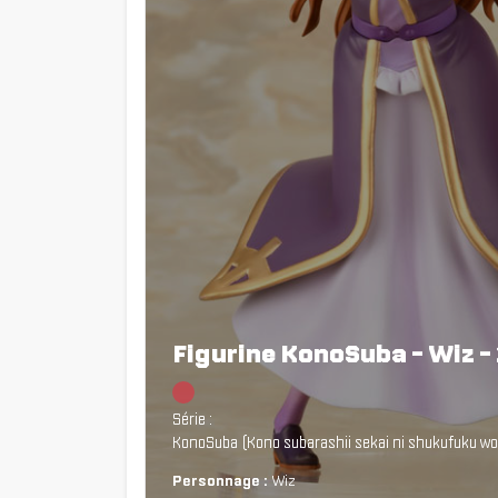
Figurine KonoSuba - Wiz - 
Chargement...
Série :
KonoSuba (Kono subarashii sekai ni shukufuku wo
Personnage :
Wiz