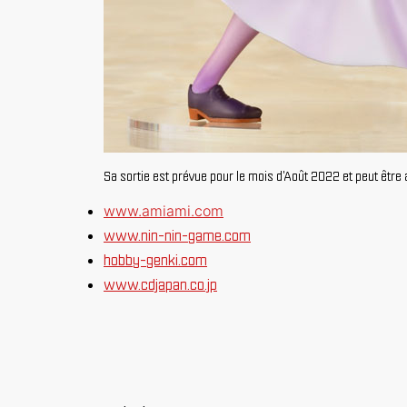
Sa sortie est prévue pour le mois d'Août 2022 et peut êt
www.amiami.com
www.nin-nin-game.com
hobby-genki.com
www.cdjapan.co.jp