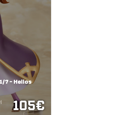
1/7 - Helios
105€
!)