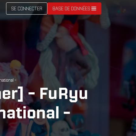
SE CONNECTER
BASE DE DONNÉES
national -
er] - FuRyu
national -