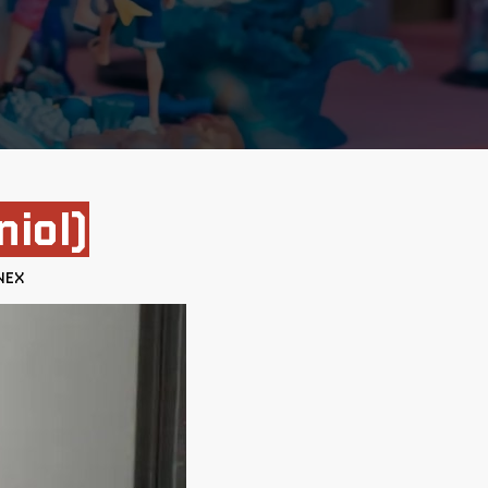
niol)
:NEX