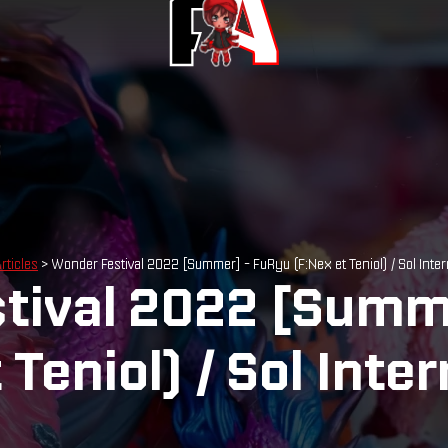
rticles
> Wonder Festival 2022 [Summer] - FuRyu (F:Nex et Teniol) / Sol Inter
tival 2022 [Summ
 Teniol) / Sol Inter