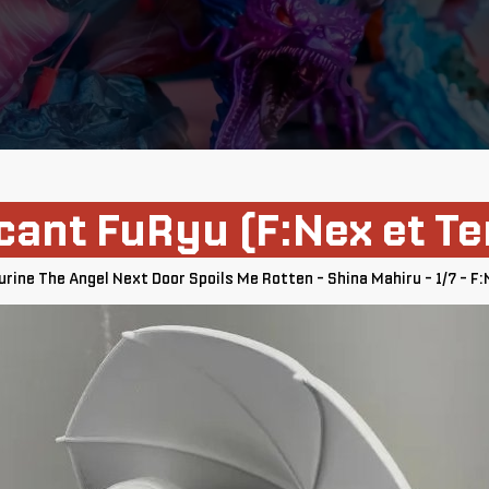
ant FuRyu (F:Nex et Te
urine The Angel Next Door Spoils Me Rotten - Shina Mahiru - 1/7 - F