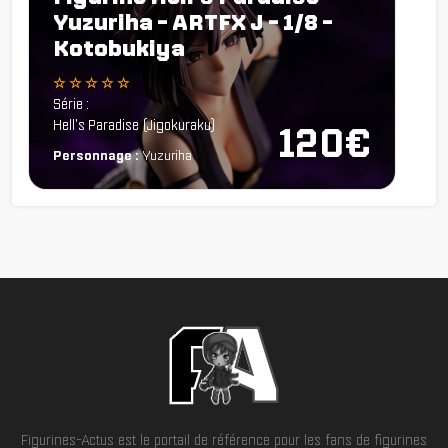
Yuzuriha - ARTFX J - 1/8 -
Kotobukiya
☆ ☆ ☆ ☆ ☆
Série :
Hell's Paradise (Jigokuraku)
120€
Personnage :
Yuzuriha
Figurines-Actus est le portail de référence pour les fans de figurines