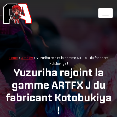
Home
>
Articles
> Yuzuriha rejoint la gamme ARTFX J du fabricant
Kotobukiya !
Yuzuriha rejoint la
gamme ARTFX J du
fabricant Kotobukiya
!