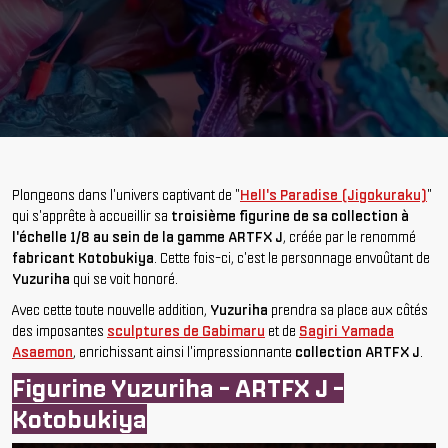
Plongeons dans l'univers captivant de "
Hell's Paradise (Jigokuraku)
"
qui s'apprête à accueillir sa
troisième figurine de sa collection à
l'échelle 1/8 au sein de la gamme ARTFX J
, créée par le renommé
fabricant Kotobukiya
. Cette fois-ci, c'est le personnage envoûtant de
Yuzuriha
qui se voit honoré.
Avec cette toute nouvelle addition,
Yuzuriha
prendra sa place aux côtés
des imposantes
sculptures de Gabimaru
et de
Sagiri Yamada
Asaemon
, enrichissant ainsi l'impressionnante
collection ARTFX J
.
Figurine Yuzuriha - ARTFX J -
Kotobukiya