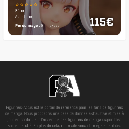
☆ ☆ ☆ ☆ ☆
Série :
Azur Lane
115€
Personnage :
Shimakaze
Figurines-Actus est le portail de référence pour les fans de figurines
de manga. Nous proposons une base de donnée exhaustive et mise à
jour en continu sur l'ensemble des figurines de manga disponibles
sur le marché. En plus de cela, notre site vous offre également des