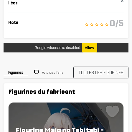
8
liées
0/5
Note
☆ ☆ ☆ ☆ ☆
Google Adsense is disabled.
Allow
TOUTES LES FIGURINES
Avis des fans
Figurines
Figurines du fabricant
Figurine Majo no Tabitabi -