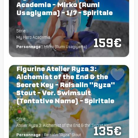
Academia - Mirko (Rumi
Usagiyama) - 1/7 - Spiritale
Chargement...
Série :
My Hero Academia
159€
Personnage :
Mirko (Rumi Usagiyama)
Figurine Atelier Ryza 3:
Alchemist of the End & the
Secret Key - Reisalin "Ryza"
Stout - Ver. Swimsuit
(Tentative Name) - Spiritale
Chargement...
Série :
Atelier Ryza 3: Alchemist of the End & the Secret Key
135€
Personnage :
Reisalin "Ryza" Stout