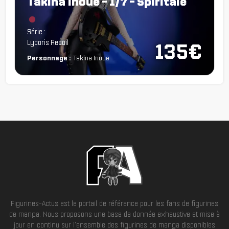
Takina Inoue - 1/7 - Spiritale
Chargement...
Série :
Lycoris Recoil
135€
Personnage :
Takina Inoue
Figurines-Actus est le portail de référence pour les fans de figurines
de manga. Nous proposons une base de donnée exhaustive et mise à
jour en continu sur l'ensemble des figurines de manga disponibles