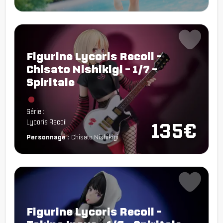
Figurine Lycoris Recoil -
Chisato Nishikigi - 1/7 -
Spiritale
Chargement...
Série :
Lycoris Recoil
135€
Personnage :
Chisato Nishikigi
Figurine Lycoris Recoil -