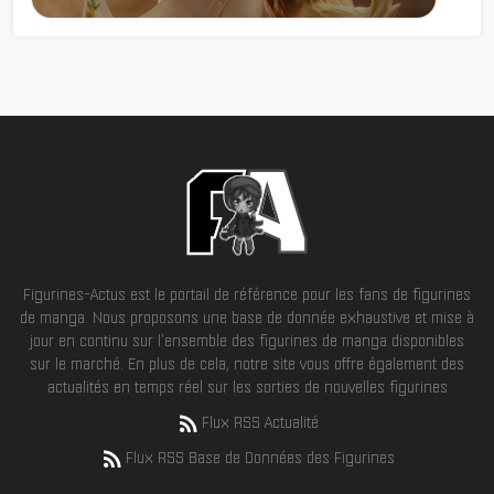
Figurines-Actus est le portail de référence pour les fans de figurines
de manga. Nous proposons une base de donnée exhaustive et mise à
jour en continu sur l'ensemble des figurines de manga disponibles
sur le marché. En plus de cela, notre site vous offre également des
actualités en temps réel sur les sorties de nouvelles figurines
Flux RSS Actualité
Flux RSS Base de Données des Figurines