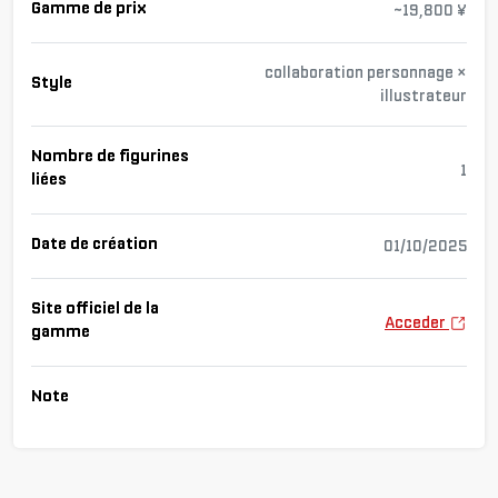
Gamme de prix
~19,800 ¥
collaboration personnage ×
Style
illustrateur
Nombre de figurines
1
liées
Date de création
01/10/2025
Site officiel de la
Acceder
gamme
Note
Cha