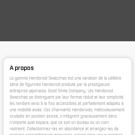
A propos
La gamme Nendoroid Swacchao est une variation de la célèbre
série de figurines Nendoroid produite par la prestigieuse
entreprise japonaise, Good Smile Company. Les Nendoroid
Swacchao se distinguent par leur format réduit et leur simplicité,
les rendant ainsi à la fois accessibles et parfaitement adaptés à
une mobilité aisée. Ces charmants Nendoroids, méticuleusement
sculptés en position assise, s'intègrent gracieusement dans
n'importe quel espace, que ce soit un bureau ou un coin
restreint. Collectionnez-les en abondance et arrangez-les de