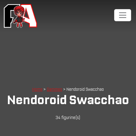
Home
>
Gammes
> Nendoroid Swacchao
Nendoroid Swacchao
34 figurine(s)