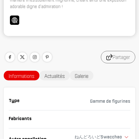
manière irrésistiblement mignonne, créant ainsi une exposition
adorable digne d'admiration !
Partager
Informations
Actualités
Galerie
Type
Gamme de figurines
Fabricants
ねんどろいどSwacchao
Autre appellation