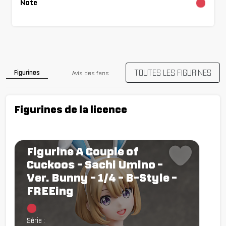
Note
Chargemen
TOUTES LES FIGURINES
Figurines
Avis des fans
Figurines de la licence
Figurine A Couple of
Cuckoos - Sachi Umino -
Ver. Bunny - 1/4 - B-Style -
FREEing
Chargement...
Série :