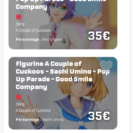
Company
Chargement...
Série :
A Couple of Cuckoos
35€
Personnage :
Hiro Segawa
Figurine A Couple of
Cuckoos - Sachi Umino - Pop
Up Parade - Good Smile
Company
Chargement...
Série :
A Couple of Cuckoos
35€
Personnage :
Sachi Umino