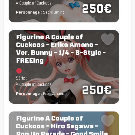
A Couple of Cuckoos
250€
Personnage :
Sachi Umino
Figurine A Couple of
Cuckoos - Erika Amano -
Ver. Bunny - 1/4 - B-Style -
FREEing
Chargement...
Série :
A Couple of Cuckoos
250€
Personnage :
Erika Amano
Figurine A Couple of
Cuckoos - Hiro Segawa -
Pop Up Parade - Good Smile