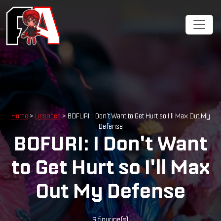
Home
>
Licences
> BOFURI: I Don't Want to Get Hurt so I'll Max Out My
Defense
BOFURI: I Don't Want
to Get Hurt so I'll Max
Out My Defense
6 figurine(s)