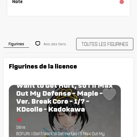
Note
Charg
TOUTES LES FIGURINES
Avis des fans
Figurines
Figurines de la licence
Figurine BOFURI: I Don't
Want to Get Hurt, so I'll Max
Out My Defense - Maple -
Ver. Break Core - 1/7 -
KDcolle - Kadokawa
Chargement...
Série :
BOFURI: I Don't Want to Get Hurt so I'll Max Out My