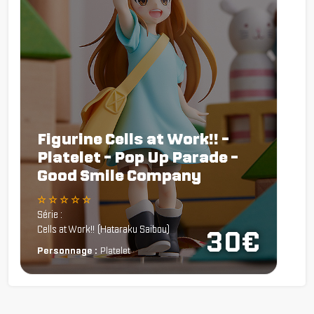
Figurine Cells at Work!! -
Platelet - Pop Up Parade -
Good Smile Company
☆ ☆ ☆ ☆ ☆
Série :
Cells at Work!! (Hataraku Saibou)
30€
Personnage :
Platelet