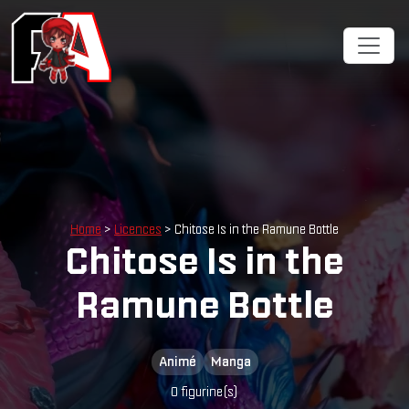
Cookies management panel
Home
>
Licences
> Chitose Is in the Ramune Bottle
Chitose Is in the
Ramune Bottle
Animé
Manga
0 figurine(s)