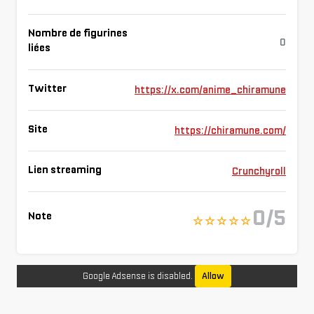
Nombre de figurines
0
liées
Twitter
https://x.com/anime_chiramune
Site
https://chiramune.com/
Lien streaming
Crunchyroll
0/5
Note
☆ ☆ ☆ ☆ ☆
Google Adsense is disabled.
Allow