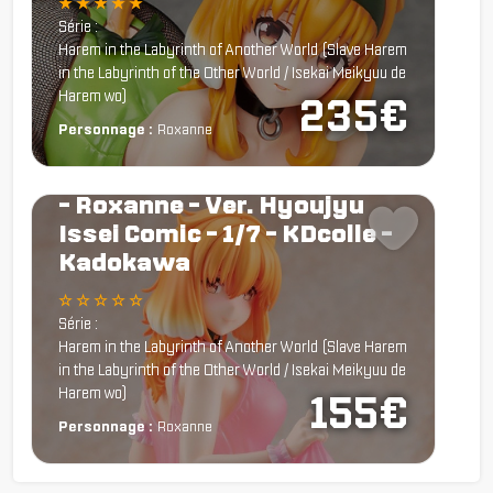
★ ★ ★ ★ ★
Série :
Harem in the Labyrinth of Another World (Slave Harem
in the Labyrinth of the Other World / Isekai Meikyuu de
Harem wo)
235€
Personnage :
Roxanne
Figurine Harem in the
Labyrinth of Another World
- Roxanne - Ver. Hyoujyu
Issei Comic - 1/7 - KDcolle -
Kadokawa
☆ ☆ ☆ ☆ ☆
Série :
Harem in the Labyrinth of Another World (Slave Harem
in the Labyrinth of the Other World / Isekai Meikyuu de
Harem wo)
155€
Personnage :
Roxanne