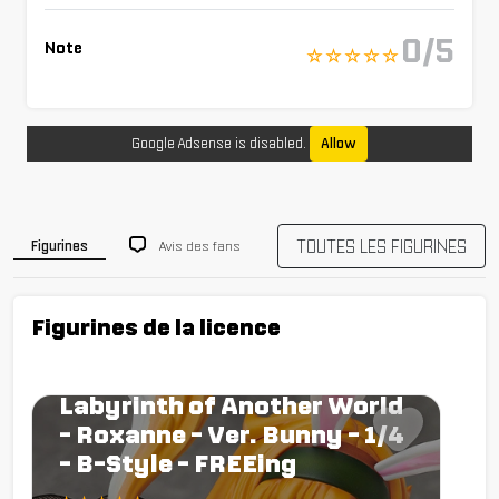
0/5
Note
☆ ☆ ☆ ☆ ☆
Google Adsense is disabled.
Allow
TOUTES LES FIGURINES
Avis des fans
Figurines
Figurines de la licence
Figurine Harem in the
Labyrinth of Another World
- Roxanne - Ver. Bunny - 1/4
- B-Style - FREEing