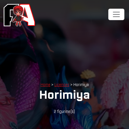
Cookies management panel
Home
>
Licences
> Horimiya
Horimiya
2 figurine(s)