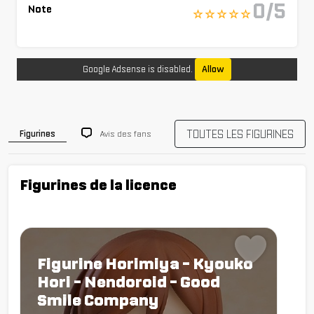
0/5
Note
☆ ☆ ☆ ☆ ☆
Google Adsense is disabled.
Allow
TOUTES LES FIGURINES
Avis des fans
Figurines
Figurines de la licence
Figurine Horimiya - Kyouko
Hori - Nendoroid - Good
Smile Company