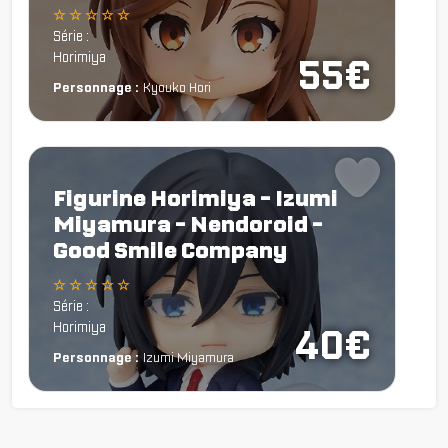
☆ ☆ ☆ ☆ ☆
Série :
Horimiya
55€
Personnage :
Kyouko Hori
Figurine Horimiya - Izumi
Miyamura - Nendoroid -
Good Smile Company
☆ ☆ ☆ ☆ ☆
Série :
Horimiya
40€
Personnage :
Izumi Miyamura