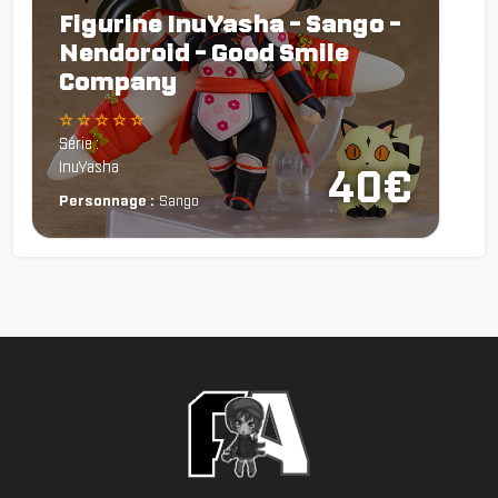
Figurine InuYasha - Sango -
Nendoroid - Good Smile
Company
☆ ☆ ☆ ☆ ☆
Série :
InuYasha
40€
Personnage :
Sango