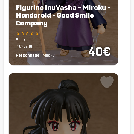
Figurine InuYasha - Miroku -
Nendoroid - Good Smile
Company
☆ ☆ ☆ ☆ ☆
Série :
InuYasha
40€
Personnage :
Miroku