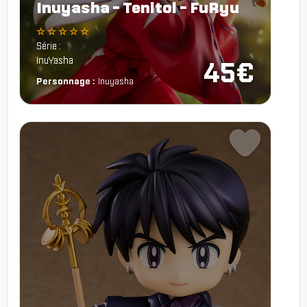
Inuyasha - Tenitol - FuRyu
☆ ☆ ☆ ☆ ☆
Série :
InuYasha
45€
Personnage :
Inuyasha