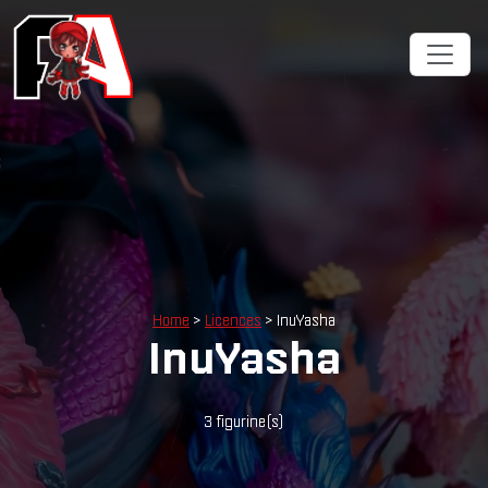
Cookies management panel
Home
>
Licences
> InuYasha
InuYasha
3 figurine(s)