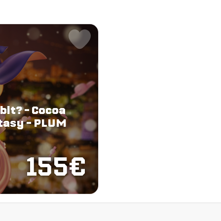
bbit? - Cocoa
ntasy - PLUM
155€