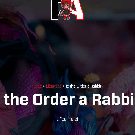
Home
>
Licences
> Is the Order a Rabbit?
s the Order a Rabbi
1 figurine(s)